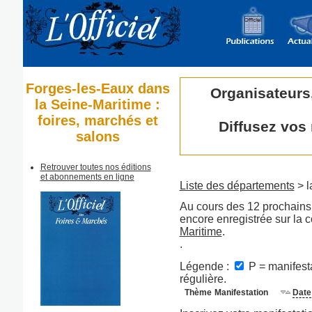
Forges-les-Eaux dans
Organisateurs
la Seine-Maritime :
foires, marchés et
Diffusez vos
salons
Retrouver toutes nos éditions
et abonnements en ligne
Liste des départements
> l
Au cours des 12 prochains 
encore enregistrée sur la
Maritime
.
.
Légende :
P = manifesta
régulière.
Thème
Manifestation
Date