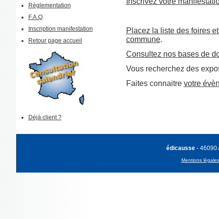
Inscrivez votre manifestati
Règlementation
F.A.Q
.
Inscription manifestation
Placez la liste des foires e
commune
.
Retour page accueil
Consultez nos bases de d
Vous recherchez des expos
Faites connaitre
votre évè
Déjà client ?
édicausse
- 46090
Mentions légale