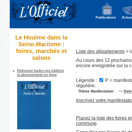
Le Houlme dans la
Seine-Maritime :
foires, marchés et
Liste des départements
> l
salons
Au cours des 12 prochains 
encore enregistrée sur l
.
Retrouver toutes nos éditions
et abonnements en ligne
Légende :
P = manifesta
régulière.
Thème
Manifestation
Date
Inscrivez votre manifestati
Placez la liste des foires e
commune
.