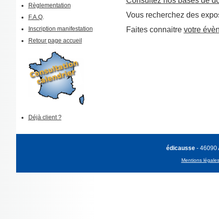
Consultez nos bases de d
Règlementation
Vous recherchez des expos
F.A.Q
.
Inscription manifestation
Faites connaitre
votre évè
Retour page accueil
Déjà client ?
édicausse
- 46090
Mentions légale