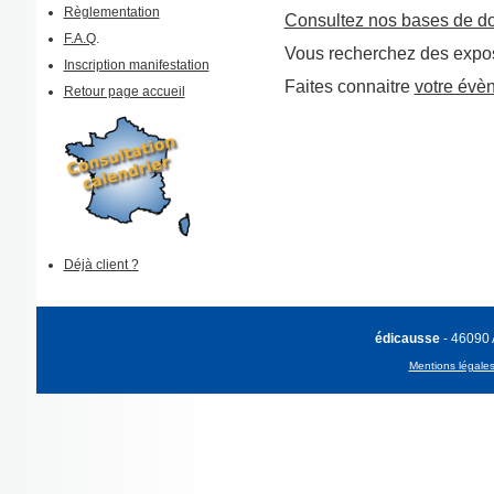
Règlementation
Consultez nos bases de d
F.A.Q
.
Vous recherchez des expos
Inscription manifestation
Faites connaitre
votre évè
Retour page accueil
Déjà client ?
édicausse
- 46090
Mentions légale