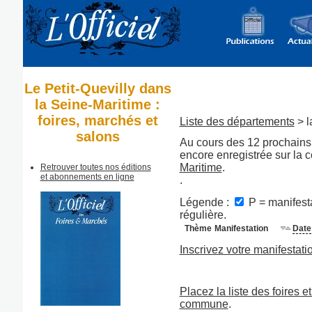
Le Petit-Quevilly dans
la Seine-Maritime :
foires, marchés et
Liste des départements
> l
salons
Au cours des 12 prochains 
encore enregistrée sur la 
Maritime
.
Retrouver toutes nos éditions
et abonnements en ligne
.
Légende :
P = manifesta
régulière.
Thème
Manifestation
Date
Inscrivez votre manifestati
Placez la liste des foires e
commune
.