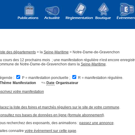
iste des départements
> la
Seine-Maritime
> Notre-Dame-de-Gravenchon
u cours des 12 prochains mois ; une manifestation régulière n'est encore enregistr
ommune de Notre-Dame-de-Gravenchon dans la
Seine-Maritime
.
égende :
P = manifestation ponctuelle ;
R = manifestation régulière.
Thème
Manifestation
Date
Organisateur
nscrivez votre manifestation
lacez la liste des foires et marchés réguliers sur le site de votre commune
.
onsultez nos bases de données en ligne (formule abonnement)
.
ous recherchez des exposants, des animations :
passez une annonce
.
aites connaitre
votre évènement sur cette page
.