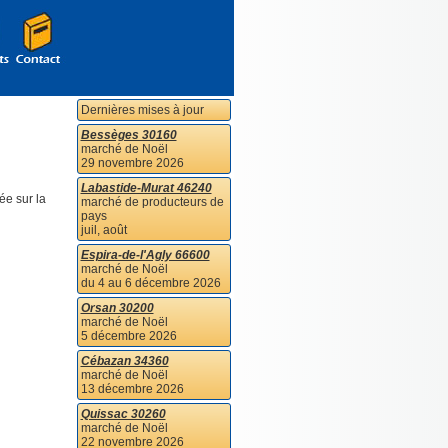
Dernières mises à jour
Bessèges 30160
marché de Noël
29 novembre 2026
Labastide-Murat 46240
ée sur la
marché de producteurs de
pays
juil, août
Espira-de-l'Agly 66600
marché de Noël
du 4 au 6 décembre 2026
Orsan 30200
marché de Noël
5 décembre 2026
Cébazan 34360
marché de Noël
13 décembre 2026
Quissac 30260
marché de Noël
22 novembre 2026