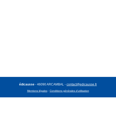
édicausse
- 46090 ARCAMBAL -
contact@edicausse.fr
Mentions légales
-
Conditions générales d'utilisation