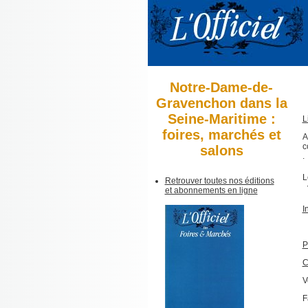
Notre-Dame-de-
Gravenchon dans la
Seine-Maritime :
L
foires, marchés et
A
c
salons
.
L
Retrouver toutes nos éditions
et abonnements en ligne
I
P
C
V
F