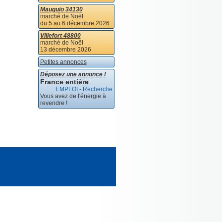
Mauguio 34130
marché de Noël
du 5 au 6 décembre 2026
Villefort 48800
marché de Noël
13 décembre 2026
Petites annonces
Déposez une annonce !
France entière
EMPLOI - Recherche
Vous avez de l'énergie à
revendre !