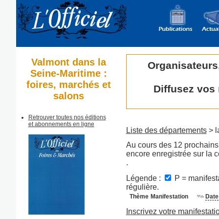
Valmont dans la
Organisateurs
Seine-Maritime :
foires, marchés et
Diffusez vos
salons
Retrouver toutes nos éditions
et abonnements en ligne
Liste des départements
> l
Au cours des 12 prochains 
encore enregistrée sur la
.
Légende :
P = manifesta
régulière.
Thème
Manifestation
Date
Inscrivez votre manifestati