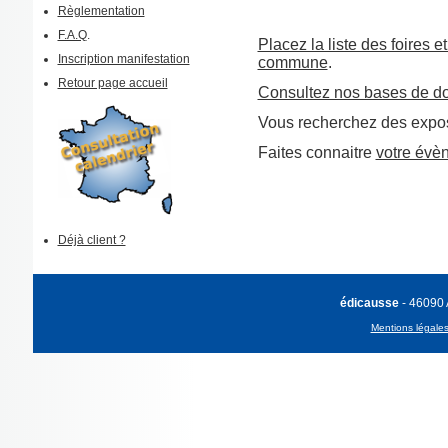
Règlementation
F.A.Q
.
Placez la liste des foires e
Inscription manifestation
commune
.
Retour page accueil
Consultez nos bases de d
Vous recherchez des expos
Faites connaitre
votre évè
Déjà client ?
édicausse
- 46090
Mentions légale