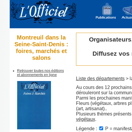
Montreuil dans la
Organisateurs
Seine-Saint-Denis :
foires, marchés et
Diffusez vos
salons
Retrouver toutes nos éditions
et abonnements en ligne
Liste des départements
> l
Au cours des 12 prochains 
dérouleront sur la commun
Parmi les prochaines manif
Fleurs (végétaux, arbres pl
(art, artisanat)..
Plusieurs thèmes présents
végétaux
.
Légende :
P = manifesta