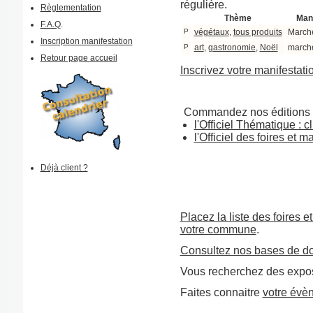
régulière.
Règlementation
Thème
Mani
F.A.Q
.
P
végétaux
,
tous produits
Marché
Inscription manifestation
P
art
,
gastronomie
,
Noël
march
Retour page accueil
Inscrivez votre manifestati
Commandez nos éditions 
l'Officiel Thématique : cl
l'Officiel des foires et 
Déjà client ?
Placez la liste des foires e
votre commune
.
Consultez nos bases de d
Vous recherchez des expos
Faites connaitre
votre évè