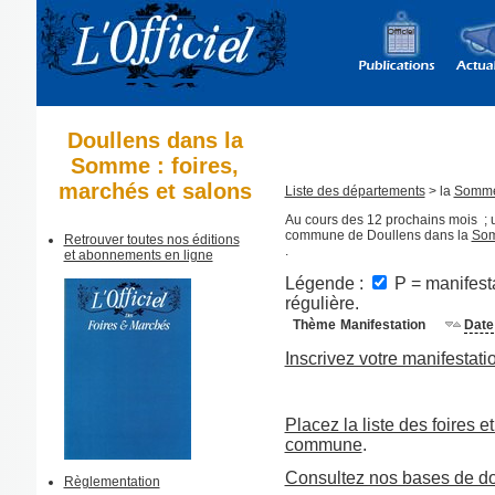
Doullens dans la
Somme : foires,
marchés et salons
Liste des départements
> la
Somm
Au cours des 12 prochains mois ; u
commune de Doullens dans la
So
Retrouver toutes nos éditions
.
et abonnements en ligne
Légende :
P = manifesta
régulière.
Thème
Manifestation
Date
Inscrivez votre manifestati
Placez la liste des foires e
commune
.
Consultez nos bases de d
Règlementation