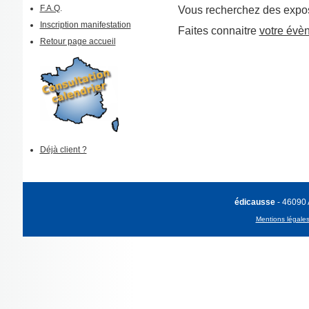
F.A.Q
.
Vous recherchez des expos
Inscription manifestation
Faites connaitre
votre évè
Retour page accueil
Déjà client ?
édicausse
- 46090
Mentions légale