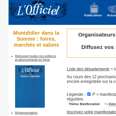
Montdidier dans la
Organisateurs
Somme : foires,
marchés et salons
Diffusez vos
Retrouver toutes nos éditions
et abonnements en ligne
Liste des départements
> l
Au cours des 12 prochains 
encore enregistrée sur la
.
Légende :
P = manifesta
régulière.
Thème
Manifestation
Date
Inscrivez votre manifestati
Règlementation