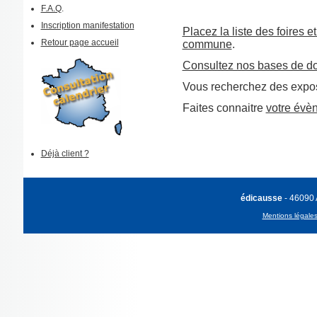
F.A.Q
.
Inscription manifestation
Placez la liste des foires e
Retour page accueil
commune
.
Consultez nos bases de d
Vous recherchez des expos
Faites connaitre
votre évè
Déjà client ?
édicausse
- 46090
Mentions légale