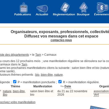
Organisateurs, exposants, professionnels, collectivit
Diffusez vos messages dans cet espace
contactez-nous
iste des départements
> le
Tarn
> Carmaux
u cours des 12 prochains mois ; une manifestation régulière se déroulera sur la
armaux dans le
Tarn
.
armi les prochaines manifestations citons la suivante : salon bien être et bio (natur
orme santé)..
lusieurs thèmes présents :
bio
,
bien-être
,
nature
.
égende :
P = manifestation ponctuelle ;
R = manifestation régulière.
Thème
Manifestation
Date
Organi
P
nature
,
bien-être
,
salon bien être et
du 21 au 22 novembre
association 
Bio
bio
2026
Vert
nscrivez votre manifestation