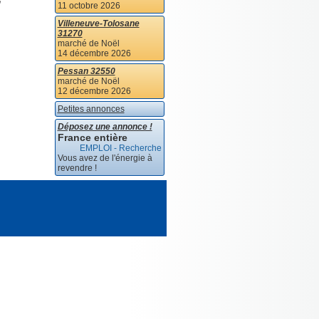
11 octobre 2026
Villeneuve-Tolosane
31270
marché de Noël
14 décembre 2026
Pessan 32550
marché de Noël
12 décembre 2026
Petites annonces
Déposez une annonce !
France entière
EMPLOI - Recherche
Vous avez de l'énergie à
revendre !