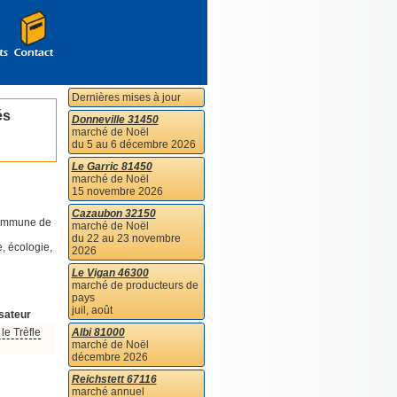
Dernières mises à jour
és
Donneville 31450
marché de Noël
du 5 au 6 décembre 2026
Le Garric 81450
marché de Noël
15 novembre 2026
Cazaubon 32150
 commune de
marché de Noël
du 22 au 23 novembre
e, écologie,
2026
Le Vigan 46300
marché de producteurs de
pays
juil, août
sateur
le Trèfle
Albi 81000
marché de Noël
décembre 2026
Reichstett 67116
marché annuel