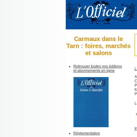
Carmaux dans le
Tarn : foires, marchés
et salons
Retrouver toutes nos éditions
L
et abonnements en ligne
A
C
P
f
P
L
I
Règlementation