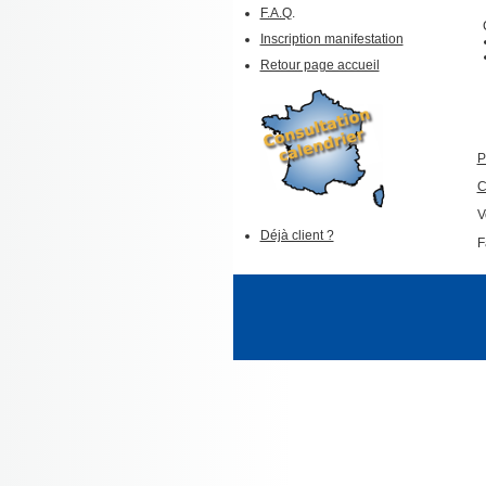
F.A.Q
.
Inscription manifestation
Retour page accueil
P
C
V
Déjà client ?
F