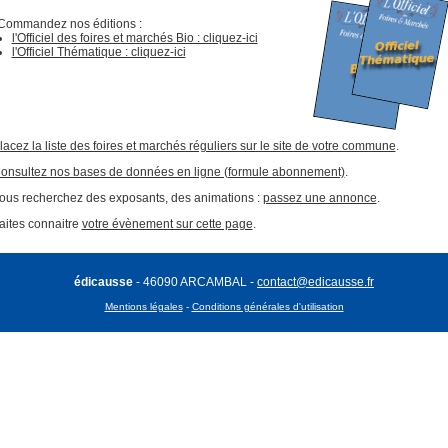
Commandez nos éditions :
l'Officiel des foires et marchés Bio : cliquez-ici
l'Officiel Thématique : cliquez-ici
lacez la liste des foires et marchés réguliers sur le site de votre commune
.
onsultez nos bases de données en ligne (formule abonnement)
.
ous recherchez des exposants, des animations :
passez une annonce
.
aites connaitre
votre évènement sur cette page
.
édicausse
- 46090 ARCAMBAL -
contact@edicausse.fr
Mentions légales
-
Conditions générales d'utilisation