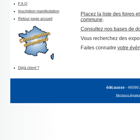
F.A.Q
.
Inscription manifestation
Placez la liste des foires e
Retour page accueil
commune
.
Consultez nos bases de d
Vous recherchez des expos
Faites connaitre
votre évè
Déjà client ?
édicausse
- 46090
Mentions légale