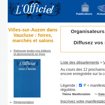
Villes-sur-Auzon dans
Organisateurs
Vaucluse : foires,
marchés et salons
Diffusez vos
Retrouver toutes nos éditions
et abonnements en ligne
Liste des départements
>
V
Au cours des 12 prochains 
encore enregistrée sur la
.
Légende :
P = manifesta
régulière.
Thème
Manifestation
Date
Inscrivez votre manifestati
Règlementation