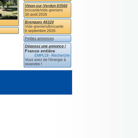
Vinon-sur-Verdon 83560
brocante/vide-greniers
30 août 2026
Brengues 46320
Vide-greniers/brocante
6 septembre 2026
Petites annonces
Déposez une annonce !
France entière
EMPLOI - Recherche
Vous avez de l'énergie à
revendre !