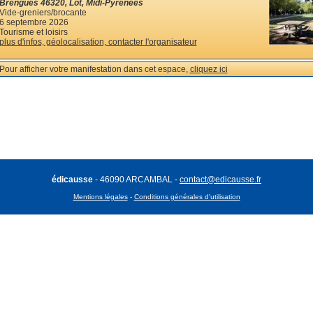
Brengues 46320, Lot, Midi-Pyrénées
Vide-greniers/brocante
6 septembre 2026
Tourisme et loisirs
plus d'infos, géolocalisation, contacter l'organisateur
Pour afficher votre manifestation dans cet espace,
cliquez ici
édicausse
- 46090 ARCAMBAL -
contact@edicausse.fr
Mentions légales
-
Conditions générales d'utilisation