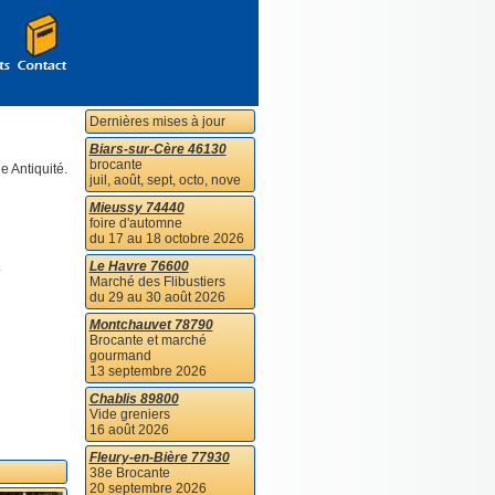
Dernières mises à jour
Biars-sur-Cère 46130
brocante
e Antiquité.
juil, août, sept, octo, nove
Mieussy 74440
foire d'automne
du 17 au 18 octobre 2026
.
Le Havre 76600
Marché des Flibustiers
du 29 au 30 août 2026
Montchauvet 78790
Brocante et marché
gourmand
13 septembre 2026
Chablis 89800
Vide greniers
16 août 2026
Fleury-en-Bière 77930
38e Brocante
20 septembre 2026