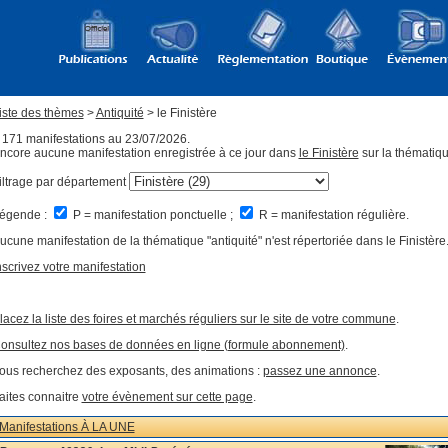
iste des thèmes
>
Antiquité
> le Finistère
 171 manifestations au 23/07/2026.
ncore aucune manifestation enregistrée à ce jour dans
le Finistère
sur la thématiqu
iltrage par département
égende :
P = manifestation ponctuelle ;
R = manifestation régulière.
ucune manifestation de la thématique "antiquité" n'est répertoriée dans le Finistère
nscrivez votre manifestation
lacez la liste des foires et marchés réguliers sur le site de votre commune
.
onsultez nos bases de données en ligne (formule abonnement)
.
ous recherchez des exposants, des animations :
passez une annonce
.
aites connaitre
votre évènement sur cette page
.
Manifestations À LA UNE