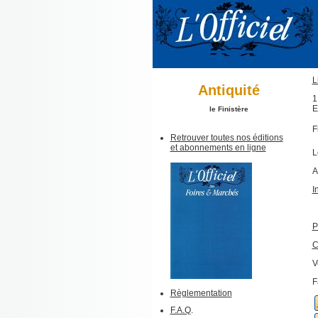
L
Antiquité
1
E
le Finistère
F
Retrouver toutes nos éditions
et abonnements en ligne
L
A
I
P
C
V
F
Règlementation
F.A.Q
.