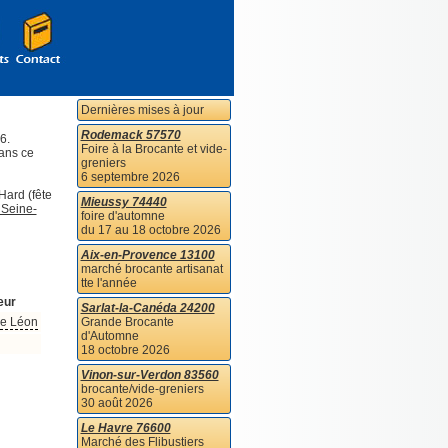
Dernières mises à jour
Rodemack 57570
6.
Foire à la Brocante et vide-
dans ce
greniers
6 septembre 2026
Hard (fête
Mieussy 74440
 Seine-
foire d'automne
du 17 au 18 octobre 2026
Aix-en-Provence 13100
marché brocante artisanat
tte l'année
eur
Sarlat-la-Canéda 24200
de Léon
Grande Brocante
d'Automne
18 octobre 2026
Vinon-sur-Verdon 83560
brocante/vide-greniers
30 août 2026
Le Havre 76600
Marché des Flibustiers