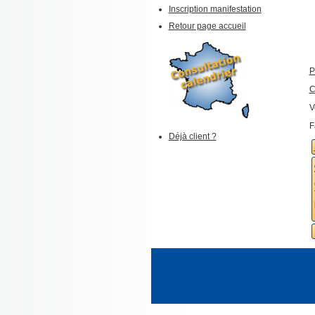
Inscription manifestation
Retour page accueil
P
C
V
F
Déjà client ?