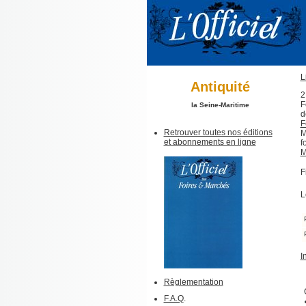
L
Antiquité
2
F
la Seine-Maritime
d
F
Retrouver toutes nos éditions
M
et abonnements en ligne
f
M
F
L
I
Règlementation
F.A.Q
.