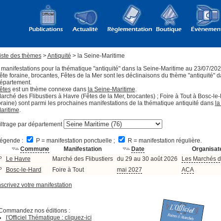
iste des thèmes
>
Antiquité
> la Seine-Maritime
 manifestations pour la thématique "antiquité" dans la Seine-Maritime au 23/07/202
ête foraine, brocantes, Fêtes de la Mer sont les déclinaisons du thème "antiquité" 
épartement.
êtes
est un thème connexe dans
la Seine-Maritime
.
arché des Flibustiers à Havre (Fêtes de la Mer, brocantes) ; Foire à Tout à Bosc-le-
oraine) sont parmi les prochaines manifestations de la thématique antiquité dans
la
aritime
.
iltrage par département
égende :
P = manifestation ponctuelle ;
R = manifestation régulière.
Commune
Manifestation
Date
Organisat
P
Le Havre
Marché des Flibustiers
du 29 au 30 août 2026
Les Marchés 
P
Bosc-le-Hard
Foire à Tout
mai 2027
ACA
nscrivez votre manifestation
Commandez nos éditions :
l'Officiel Thématique : cliquez-ici