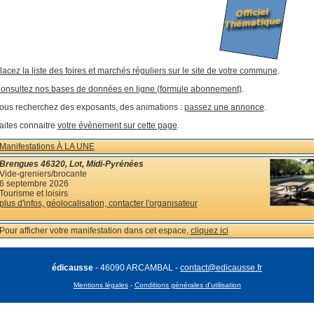
lacez la liste des foires et marchés réguliers sur le site de votre commune
.
onsultez nos bases de données en ligne (formule abonnement)
.
ous recherchez des exposants, des animations :
passez une annonce
.
aites connaitre
votre évènement sur cette page
.
Manifestations À LA UNE
Brengues 46320, Lot, Midi-Pyrénées
Vide-greniers/brocante
6 septembre 2026
Tourisme et loisirs
plus d'infos, géolocalisation, contacter l'organisateur
Pour afficher votre manifestation dans cet espace,
cliquez ici
édicausse
- 46090 ARCAMBAL -
contact@edicausse.fr
Mentions légales
-
Conditions générales d'utilisation