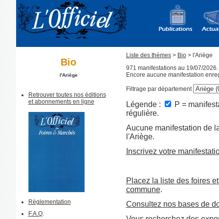
Liste des thèmes
>
Bio
> l'Ariège
Bio
971 manifestations au 19/07/2026.
Encore aucune manifestation enreg
l'Ariège
Filtrage par département
Retrouver toutes nos éditions
et abonnements en ligne
Légende :
P = manifesta
régulière.
Aucune manifestation de la
l'Ariège.
Inscrivez votre manifestati
Placez la liste des foires e
commune
.
Règlementation
Consultez nos bases de d
F.A.Q
.
Vous recherchez des expos