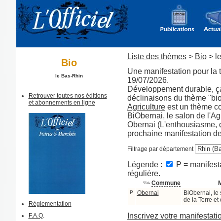
Liste des thèmes
>
Bio
> l
Bio
Une manifestation pour la 
le Bas-Rhin
19/07/2026.
Développement durable, ça 
Retrouver toutes nos éditions
déclinaisons du thème "bi
et abonnements en ligne
Agriculture
est un thème 
BiObernai, le salon de l'Ag
Obernai (L'enthousiasme, ç
prochaine manifestation d
Filtrage par département
Légende :
P = manifesta
régulière.
Commune
M
P
Obernai
BiObernai, le 
de la Terre e
Règlementation
Inscrivez votre manifestati
F.A.Q
.