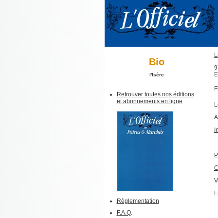
L
Bio
9
E
l'Isère
F
Retrouver toutes nos éditions
et abonnements en ligne
L
A
I
P
C
V
F
Règlementation
F.A.Q
.