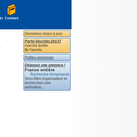
Dernières mises à jour
Porto-Vecchio 20137
marché textile
.
tte l'année
Petites annonces
Déposez une annonce !
France entière
Recherche d'exposants
Vous êtes organisateur et
recherchez une
animation,...