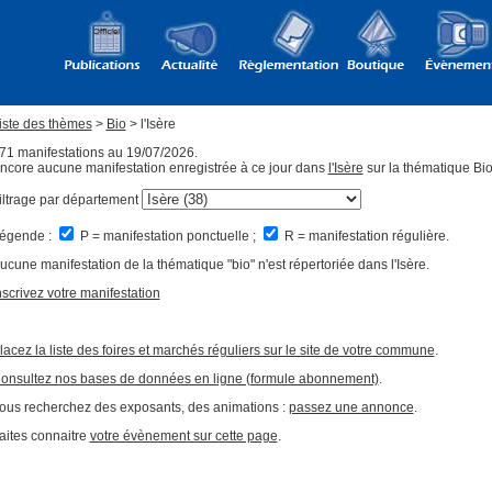
iste des thèmes
>
Bio
> l'Isère
71 manifestations au 19/07/2026.
ncore aucune manifestation enregistrée à ce jour dans
l'Isère
sur la thématique Bio
iltrage par département
égende :
P = manifestation ponctuelle ;
R = manifestation régulière.
ucune manifestation de la thématique "bio" n'est répertoriée dans l'Isère.
nscrivez votre manifestation
lacez la liste des foires et marchés réguliers sur le site de votre commune
.
onsultez nos bases de données en ligne (formule abonnement)
.
ous recherchez des exposants, des animations :
passez une annonce
.
aites connaitre
votre évènement sur cette page
.