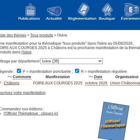
iste des thèmes
>
Tous produits
> l'Isère
ne manifestation pour la thématique "tous produits" dans l'Isère au 05/08/2026.
OIRE AUX COURGES 2025 à Châbons est la prochaine manifestation de la thémat
roduits dans
l'Isère
.
iltrage par département
égende :
P = manifestation ponctuelle ;
R = manifestation régulière.
Commune
Manifestation
Date
Organisateur
P
Châbons
FOIRE AUX COURGES 2025
octobre 2026
Union Châbonna
nscrivez votre manifestation
Commandez nos éditions :
l'Officiel Thématique : cliquez-ici