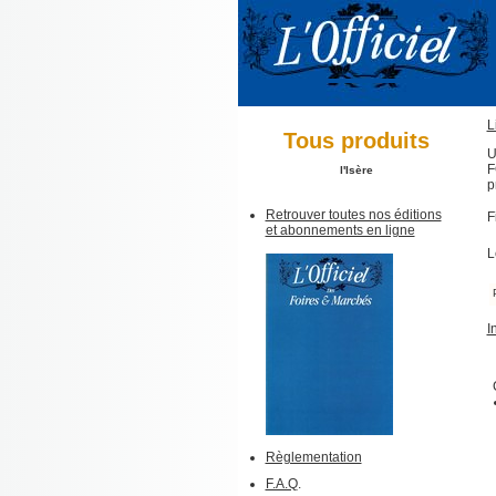
L
Tous produits
U
F
l'Isère
p
Retrouver toutes nos éditions
F
et abonnements en ligne
L
I
Règlementation
F.A.Q
.