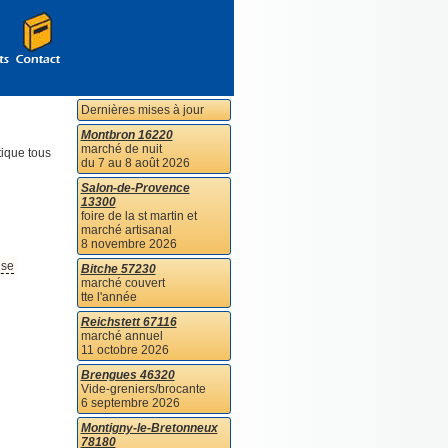
Dernières mises à jour
Montbron 16220
marché de nuit
ique tous
du 7 au 8 août 2026
Salon-de-Provence
13300
foire de la st martin et
marché artisanal
8 novembre 2026
ise
Bitche 57230
marché couvert
tte l'année
Reichstett 67116
marché annuel
11 octobre 2026
Brengues 46320
Vide-greniers/brocante
6 septembre 2026
Montigny-le-Bretonneux
78180