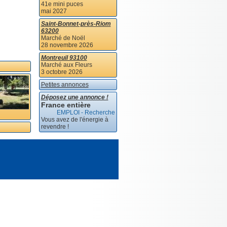
41e mini puces
mai 2027
Saint-Bonnet-près-Riom
63200
Marché de Noël
28 novembre 2026
Montreuil 93100
Marché aux Fleurs
3 octobre 2026
Petites annonces
Déposez une annonce !
France entière
EMPLOI - Recherche
Vous avez de l'énergie à
revendre !