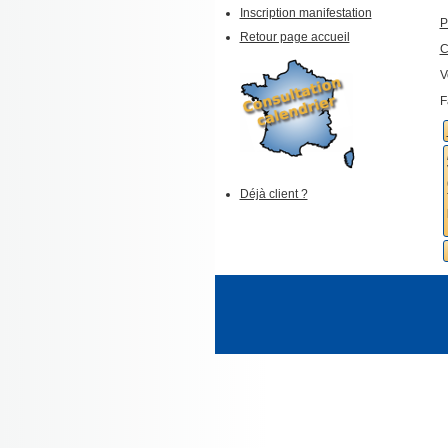
Inscription manifestation
P
Retour page accueil
C
V
F
Déjà client ?