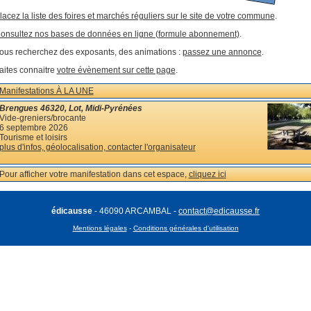
lacez la liste des foires et marchés réguliers sur le site de votre commune
.
onsultez nos bases de données en ligne (formule abonnement)
.
ous recherchez des exposants, des animations :
passez une annonce
.
aites connaitre
votre évènement sur cette page
.
Manifestations À LA UNE
Brengues 46320, Lot, Midi-Pyrénées
Vide-greniers/brocante
6 septembre 2026
Tourisme et loisirs
plus d'infos, géolocalisation, contacter l'organisateur
Pour afficher votre manifestation dans cet espace,
cliquez ici
édicausse
- 46090 ARCAMBAL -
contact@edicausse.fr
Mentions légales
-
Conditions générales d'utilisation