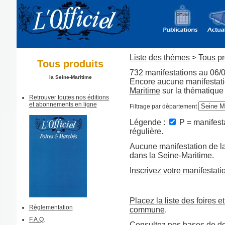
Liste des thèmes
>
Tous pr
Tous produits
732 manifestations au 06/
la Seine-Maritime
Encore aucune manifestati
Maritime
sur la thématique 
Retrouver toutes nos éditions
et abonnements en ligne
Filtrage par département
Légende :
P = manifesta
régulière.
Aucune manifestation de la
dans la Seine-Maritime.
Inscrivez votre manifestati
Placez la liste des foires e
Règlementation
commune
.
F.A.Q
.
Consultez nos bases de d