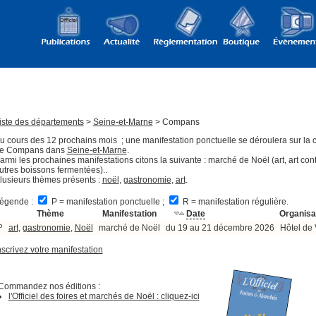
iste des départements
>
Seine-et-Marne
> Compans
u cours des 12 prochains mois ; une manifestation ponctuelle se déroulera sur l
e Compans dans
Seine-et-Marne
.
armi les prochaines manifestations citons la suivante : marché de Noël (art, art co
utres boissons fermentées)..
lusieurs thèmes présents :
noël
,
gastronomie
,
art
.
égende :
P = manifestation ponctuelle ;
R = manifestation régulière.
Thème
Manifestation
Date
Organisa
P
art
,
gastronomie
,
Noël
marché de Noël
du 19 au 21 décembre 2026
Hôtel de 
nscrivez votre manifestation
Commandez nos éditions :
l'Officiel des foires et marchés de Noël : cliquez-ici