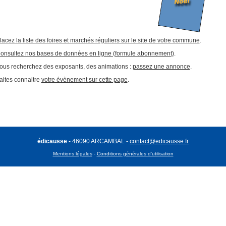
lacez la liste des foires et marchés réguliers sur le site de votre commune
.
onsultez nos bases de données en ligne (formule abonnement)
.
ous recherchez des exposants, des animations :
passez une annonce
.
aites connaitre
votre évènement sur cette page
.
édicausse
- 46090 ARCAMBAL -
contact@edicausse.fr
Mentions légales
-
Conditions générales d'utilisation