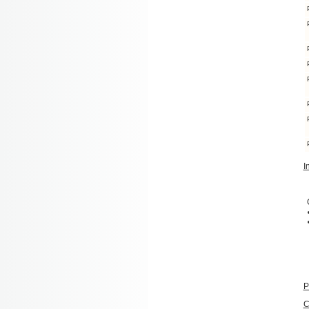
I
P
C