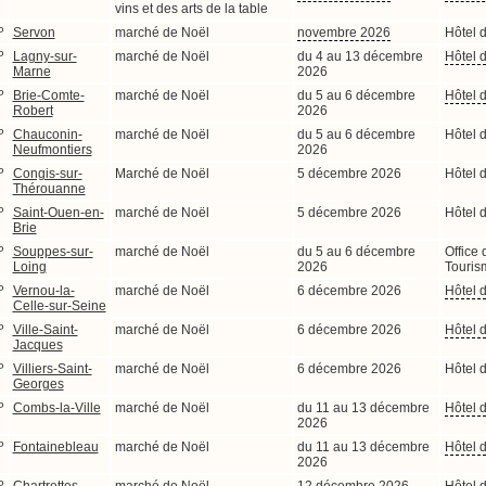
vins et des arts de la table
P
Servon
marché de Noël
novembre 2026
Hôtel d
P
Lagny-sur-
marché de Noël
du 4 au 13 décembre
Hôtel d
Marne
2026
P
Brie-Comte-
marché de Noël
du 5 au 6 décembre
Hôtel d
Robert
2026
P
Chauconin-
marché de Noël
du 5 au 6 décembre
Hôtel d
Neufmontiers
2026
P
Congis-sur-
Marché de Noël
5 décembre 2026
Hôtel d
Thérouanne
P
Saint-Ouen-en-
marché de Noël
5 décembre 2026
Hôtel d
Brie
P
Souppes-sur-
marché de Noël
du 5 au 6 décembre
Office 
Loing
2026
Touris
P
Vernou-la-
marché de Noël
6 décembre 2026
Hôtel d
Celle-sur-Seine
P
Ville-Saint-
marché de Noël
6 décembre 2026
Hôtel d
Jacques
P
Villiers-Saint-
marché de Noël
6 décembre 2026
Hôtel d
Georges
P
Combs-la-Ville
marché de Noël
du 11 au 13 décembre
Hôtel d
2026
P
Fontainebleau
marché de Noël
du 11 au 13 décembre
Hôtel d
2026
P