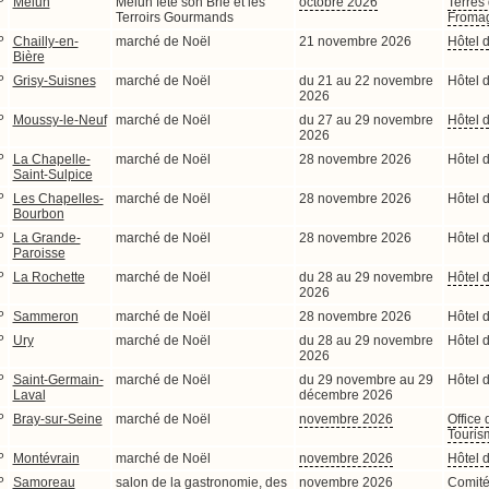
P
Melun
Melun fête son Brie et les
octobre 2026
Terres
Terroirs Gourmands
Froma
P
Chailly-en-
marché de Noël
21 novembre 2026
Hôtel d
Bière
P
Grisy-Suisnes
marché de Noël
du 21 au 22 novembre
Hôtel d
2026
P
Moussy-le-Neuf
marché de Noël
du 27 au 29 novembre
Hôtel d
2026
P
La Chapelle-
marché de Noël
28 novembre 2026
Hôtel d
Saint-Sulpice
P
Les Chapelles-
marché de Noël
28 novembre 2026
Hôtel d
Bourbon
P
La Grande-
marché de Noël
28 novembre 2026
Hôtel d
Paroisse
P
La Rochette
marché de Noël
du 28 au 29 novembre
Hôtel d
2026
P
Sammeron
marché de Noël
28 novembre 2026
Hôtel d
P
Ury
marché de Noël
du 28 au 29 novembre
Hôtel d
2026
P
Saint-Germain-
marché de Noël
du 29 novembre au 29
Hôtel d
Laval
décembre 2026
P
Bray-sur-Seine
marché de Noël
novembre 2026
Office 
Touris
P
Montévrain
marché de Noël
novembre 2026
Hôtel d
P
Samoreau
salon de la gastronomie, des
novembre 2026
Comité