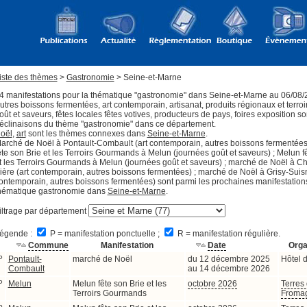
iste des thèmes
>
Gastronomie
> Seine-et-Marne
4 manifestations pour la thématique "gastronomie" dans Seine-et-Marne au 06/08/
utres boissons fermentées, art contemporain, artisanat, produits régionaux et terroi
oût et saveurs, fêtes locales fêtes votives, producteurs de pays, foires exposition so
éclinaisons du thème "gastronomie" dans ce département.
oël
,
art
sont les thèmes connexes dans
Seine-et-Marne
.
arché de Noël à Pontault-Combault (art contemporain, autres boissons fermentées
ête son Brie et les Terroirs Gourmands à Melun (journées goût et saveurs) ; Melun f
t les Terroirs Gourmands à Melun (journées goût et saveurs) ; marché de Noël à Ch
ière (art contemporain, autres boissons fermentées) ; marché de Noël à Grisy-Suisn
ontemporain, autres boissons fermentées) sont parmi les prochaines manifestation
hématique gastronomie dans
Seine-et-Marne
.
iltrage par département
égende :
P = manifestation ponctuelle ;
R = manifestation régulière.
Commune
Manifestation
Date
Orga
P
Pontault-
marché de Noël
du 12 décembre 2025
Hôtel d
Combault
au 14 décembre 2026
P
Melun
Melun fête son Brie et les
octobre 2026
Terres
Terroirs Gourmands
Froma