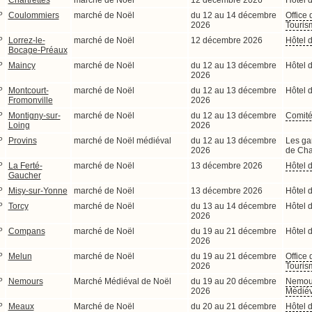
Chartrettes
marché de Noël
12 décembre 2026
Hôtel d
P
Coulommiers
marché de Noël
du 12 au 14 décembre
Office 
2026
Touris
P
Lorrez-le-
marché de Noël
12 décembre 2026
Hôtel d
Bocage-Préaux
P
Maincy
marché de Noël
du 12 au 13 décembre
Hôtel d
2026
P
Montcourt-
marché de Noël
du 12 au 13 décembre
Hôtel d
Fromonville
2026
P
Montigny-sur-
marché de Noël
du 12 au 13 décembre
Comité
Loing
2026
P
Provins
marché de Noël médiéval
du 12 au 13 décembre
Les ga
2026
de Ch
P
La Ferté-
marché de Noël
13 décembre 2026
Hôtel d
Gaucher
P
Misy-sur-Yonne
marché de Noël
13 décembre 2026
Hôtel d
P
Torcy
marché de Noël
du 13 au 14 décembre
Hôtel d
2026
P
Compans
marché de Noël
du 19 au 21 décembre
Hôtel d
2026
P
Melun
marché de Noël
du 19 au 21 décembre
Office 
2026
Touris
P
Nemours
Marché Médiéval de Noël
du 19 au 20 décembre
Nemou
2026
Médiév
P
Meaux
Marché de Noël
du 20 au 21 décembre
Hôtel d