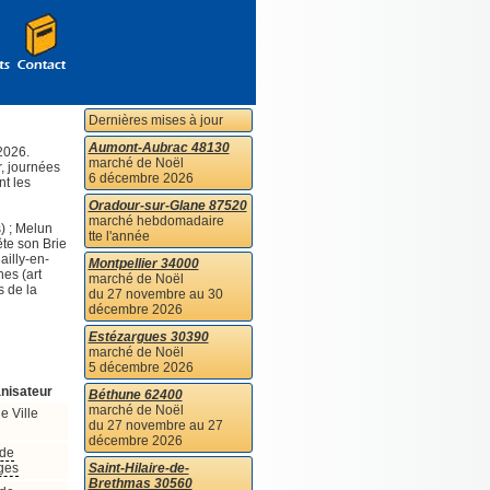
Dernières mises à jour
Aumont-Aubrac 48130
2026.
marché de Noël
r, journées
6 décembre 2026
nt les
Oradour-sur-Glane 87520
marché hebdomadaire
) ; Melun
tte l'année
ête son Brie
ailly-en-
Montpellier 34000
es (art
marché de Noël
s de la
du 27 novembre au 30
décembre 2026
Estézargues 30390
marché de Noël
5 décembre 2026
nisateur
Béthune 62400
marché de Noël
e Ville
du 27 novembre au 27
décembre 2026
 de
ges
Saint-Hilaire-de-
Brethmas 30560