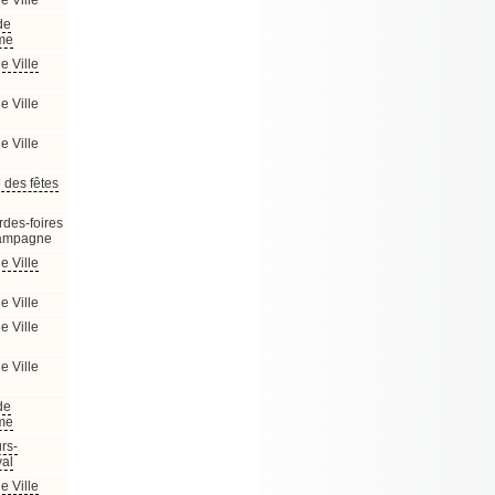
e Ville
de
me
e Ville
e Ville
e Ville
 des fêtes
rdes-foires
ampagne
e Ville
e Ville
e Ville
e Ville
de
me
rs-
al
e Ville