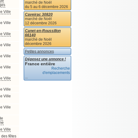
 de
marché de Noël
ges
du 5 au 6 décembre 2026
e Ville
Caveirac 30820
marché de Noël
e Ville
12 décembre 2026
Canet-en-Roussillon
e Ville
66140
marché de Noël
décembre 2026
e Ville
Petites annonces
e Ville
Déposez une annonce !
France entière
e Ville
Recherche
d'emplacements
...
e Ville
e Ville
e Ville
e Ville
de
me
e Ville
 des fêtes