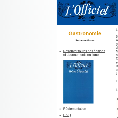
L
Gastronomie
6
A
Seine-et-Marne
g
d
Retrouver toutes nos éditions
N
et abonnements en ligne
M
f
e
B
c
t
F
L
Règlementation
F.A.Q
.