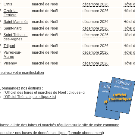
P
Othis
marché de Noël
décembre 2026
Hôtel d
P
Ozoir-la-
marché de Noël
décembre 2026
Hôtel d
Ferrière
P
Saint-Mammès
marché de Noël
décembre 2026
Hôtel d
P
Saint-Mard
marché de Noël
décembre 2026
Hôtel d
P
Saint-Thibault-
marché de Noël
décembre 2026
Hôtel d
des-Vignes
P
Trilport
marché de Noël
décembre 2026
Hôtel d
P
Vaires-sur-
marché de Noël
décembre 2026
Hôtel d
Marne
P
Villenoy
marché de Noël
décembre 2026
Hôtel d
nscrivez votre manifestation
Commandez nos éditions :
l'Officiel des foires et marchés de Noël : cliquez-ici
l'Officiel Thématique : cliquez-ici
lacez la liste des foires et marchés réguliers sur le site de votre commune
.
onsultez nos bases de données en ligne (formule abonnement)
.