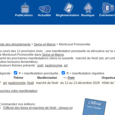
iste des départements
>
Seine-et-Marne
> Montcourt-Fromonville
u cours des 12 prochains mois ; une manifestation ponctuelle se déroulera sur l
e Montcourt-Fromonville dans
Seine-et-Marne
.
armi les prochaines manifestations citons la suivante : marché de Noël (art, art co
utres boissons fermentées)..
lusieurs thèmes présents :
noël
,
gastronomie
,
art
.
égende :
P = manifestation ponctuelle ;
R = manifestation régulière.
Thème
Manifestation
Date
Organisa
P
art
,
gastronomie
,
Noël
marché de Noël
du 12 au 13 décembre 2026
Hôtel de 
nscrivez votre manifestation
Commandez nos éditions :
l'Officiel des foires et marchés de Noël : cliquez-ici