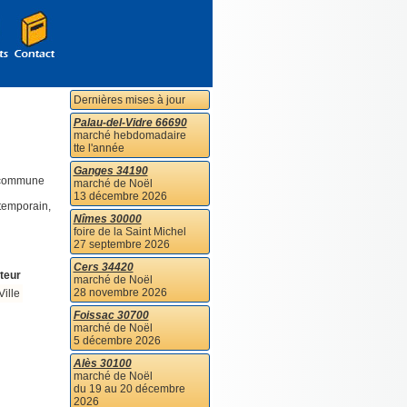
Dernières mises à jour
Palau-del-Vidre 66690
marché hebdomadaire
tte l'année
Ganges 34190
a commune
marché de Noël
13 décembre 2026
ntemporain,
Nîmes 30000
foire de la Saint Michel
27 septembre 2026
Cers 34420
teur
marché de Noël
28 novembre 2026
Ville
Foissac 30700
marché de Noël
5 décembre 2026
Alès 30100
marché de Noël
du 19 au 20 décembre
2026