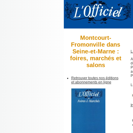
Montcourt-
Fromonville dans
Seine-et-Marne :
L
foires, marchés et
A
d
salons
P
a
P
Retrouver toutes nos éditions
et abonnements en ligne
L
I