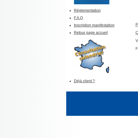
Règlementation
F.A.Q
.
P
Inscription manifestation
Retour page accueil
C
V
F
Déjà client ?