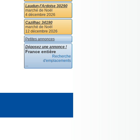
Laudun-l'Ardoise 30290
marché de Noël
4 décembre 2026
Cazilhac 34190
marché de Noël
12 décembre 2026
Petites annonces
Déposez une annonce !
France entière
Recherche
d'emplacements
...