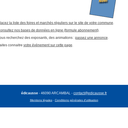
lacez la liste des foires et marchés réguliers sur le site de votre commune
.
onsultez nos bases de données en ligne (formule abonnement)
.
ous recherchez des exposants, des animations :
passez une annonce
.
aites connaitre
votre évènement sur cette page
.
édicausse
- 46090 ARCAMBAL -
contact@edicausse.fr
Mentions légales
-
Conditions générales d'utilisation