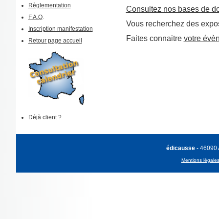
Règlementation
Consultez nos bases de d
F.A.Q
.
Vous recherchez des expos
Inscription manifestation
Faites connaitre
votre évè
Retour page accueil
Déjà client ?
édicausse
- 46090
Mentions légale