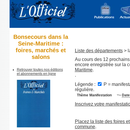
Bonsecours dans la
Seine-Maritime :
foires, marchés et
Liste des départements
> l
salons
Au cours des 12 prochains 
encore enregistrée sur l
Maritime
.
Retrouver toutes nos éditions
et abonnements en ligne
.
Légende :
P = manifesta
régulière.
Thème
Manifestation
Date
Inscrivez votre manifestati
Placez la liste des foires e
commune
.