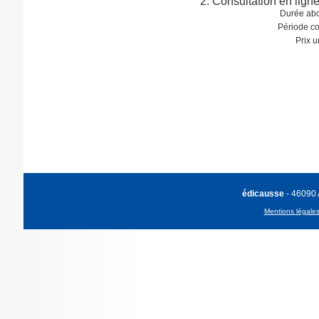
Consultation en lign
Durée ab
Période co
Prix u
édicausse
- 46090
Mentions légale