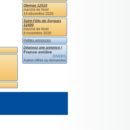
Olemps 12510
marché de Noël
14 décembre 2026
Saint-Félix-de-Sorgues
12400
marché de Noël
8 novembre 2026
Petites annonces
Déposez une annonce !
France entière
DIVERS
Autres offres ou demandes