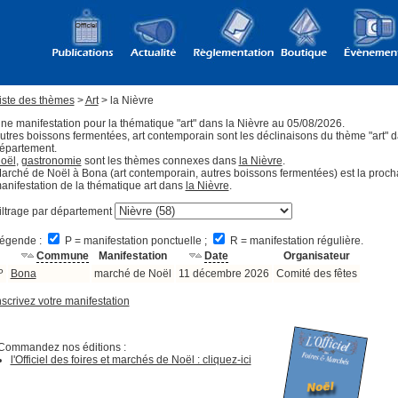
iste des thèmes
>
Art
> la Nièvre
ne manifestation pour la thématique "art" dans la Nièvre au 05/08/2026.
utres boissons fermentées, art contemporain sont les déclinaisons du thème "art" 
épartement.
oël
,
gastronomie
sont les thèmes connexes dans
la Nièvre
.
arché de Noël à Bona (art contemporain, autres boissons fermentées) est la proch
anifestation de la thématique art dans
la Nièvre
.
iltrage par département
égende :
P = manifestation ponctuelle ;
R = manifestation régulière.
Commune
Manifestation
Date
Organisateur
P
Bona
marché de Noël
11 décembre 2026
Comité des fêtes
nscrivez votre manifestation
Commandez nos éditions :
l'Officiel des foires et marchés de Noël : cliquez-ici