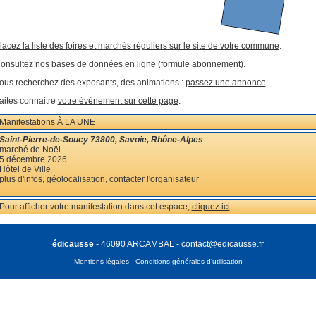
lacez la liste des foires et marchés réguliers sur le site de votre commune
.
onsultez nos bases de données en ligne (formule abonnement)
.
ous recherchez des exposants, des animations :
passez une annonce
.
aites connaitre
votre évènement sur cette page
.
Manifestations À LA UNE
Saint-Pierre-de-Soucy 73800, Savoie, Rhône-Alpes
marché de Noël
5 décembre 2026
Hôtel de Ville
plus d'infos, géolocalisation, contacter l'organisateur
Pour afficher votre manifestation dans cet espace,
cliquez ici
édicausse
- 46090 ARCAMBAL -
contact@edicausse.fr
Mentions légales
-
Conditions générales d'utilisation