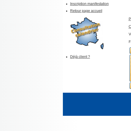
Inscription manifestation
Retour page accueil
P
C
V
F
Déjà client ?