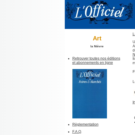
L
Art
U
A
la Nièvre
d
N
Retrouver toutes nos éditions
M
et abonnements en ligne
m
F
L
I
Règlementation
F.A.Q
.