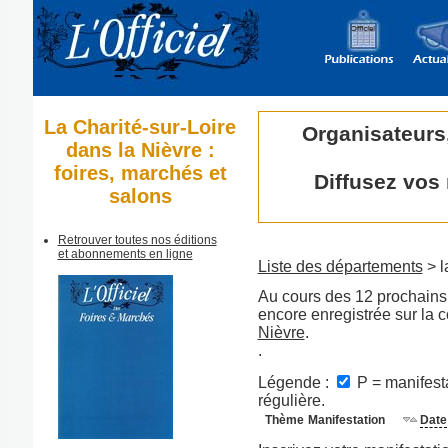
La Charité-sur-Loire
Organisateurs
dans la Nièvre :
foires, marchés et
Diffusez vos
salons
Retrouver toutes nos éditions
et abonnements en ligne
Liste des départements
> l
Au cours des 12 prochains 
encore enregistrée sur la 
Nièvre
.
.
Légende :
P = manifesta
régulière.
Thème
Manifestation
Date