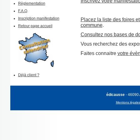
Inscrivez votre manifestati
Règlementation
F.A.Q
.
Inscription manifestation
Placez la liste des foires e
commune
.
Retour page accueil
Consultez nos bases de d
Vous recherchez des expos
Faites connaitre
votre évè
Déjà client ?
édicausse
- 46090
Mentions légale