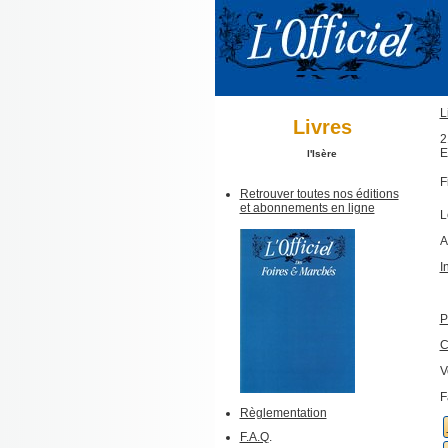
L
Livres
2
E
l'Isère
F
Retrouver toutes nos éditions
et abonnements en ligne
L
A
I
P
C
V
F
Règlementation
F.A.Q
.