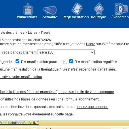
iste des thèmes
>
Livres
> l'Isère
15 manifestations au 28/07/2026.
ncore aucune manifestation enregistrée à ce jour dans
l'Isère
sur la thématique Liv
iltrage par département
égende :
P = manifestation ponctuelle ;
R = manifestation régulière.
ucune manifestation de la thématique "livres" n'est répertoriée dans l'Isère.
nscrivez votre manifestation
lacez la liste des foires et marchés réguliers sur le site de votre commune
.
onsultez nos bases de données en ligne (formule abonnement)
.
ous recherchez des exposants, des animations :
passez une annonce
.
aites connaitre
votre évènement sur cette page
.
Manifestations À LA UNE