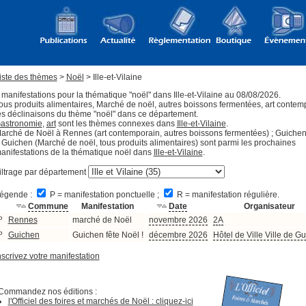
iste des thèmes
>
Noël
> Ille-et-Vilaine
 manifestations pour la thématique "noël" dans Ille-et-Vilaine au 08/08/2026.
ous produits alimentaires, Marché de noël, autres boissons fermentées, art contem
es déclinaisons du thème "noël" dans ce département.
astronomie
,
art
sont les thèmes connexes dans
Ille-et-Vilaine
.
arché de Noël à Rennes (art contemporain, autres boissons fermentées) ; Guichen 
 Guichen (Marché de noël, tous produits alimentaires) sont parmi les prochaines
anifestations de la thématique noël dans
Ille-et-Vilaine
.
iltrage par département
égende :
P = manifestation ponctuelle ;
R = manifestation régulière.
Commune
Manifestation
Date
Organisateur
P
Rennes
marché de Noël
novembre 2026
2A
P
Guichen
Guichen fête Noël !
décembre 2026
Hôtel de Ville Ville de G
nscrivez votre manifestation
Commandez nos éditions :
l'Officiel des foires et marchés de Noël : cliquez-ici