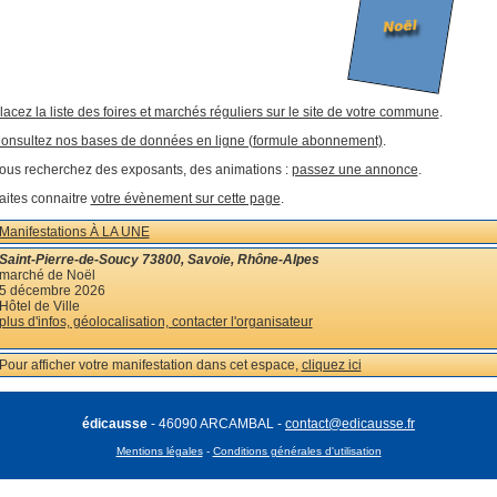
lacez la liste des foires et marchés réguliers sur le site de votre commune
.
onsultez nos bases de données en ligne (formule abonnement)
.
ous recherchez des exposants, des animations :
passez une annonce
.
aites connaitre
votre évènement sur cette page
.
Manifestations À LA UNE
Saint-Pierre-de-Soucy 73800, Savoie, Rhône-Alpes
marché de Noël
5 décembre 2026
Hôtel de Ville
plus d'infos, géolocalisation, contacter l'organisateur
Pour afficher votre manifestation dans cet espace,
cliquez ici
édicausse
- 46090 ARCAMBAL -
contact@edicausse.fr
Mentions légales
-
Conditions générales d'utilisation