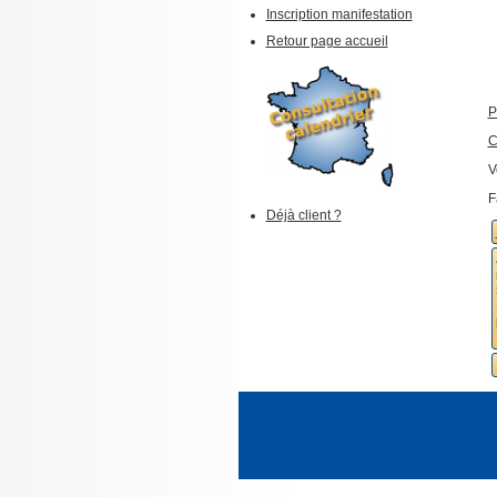
Inscription manifestation
Retour page accueil
P
C
V
F
Déjà client ?