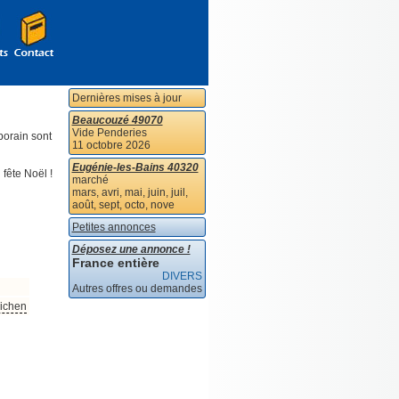
Dernières mises à jour
Beaucouzé 49070
Vide Penderies
porain sont
11 octobre 2026
Eugénie-les-Bains 40320
fête Noël !
marché
mars, avri, mai, juin, juil,
août, sept, octo, nove
Petites annonces
Déposez une annonce !
France entière
DIVERS
Autres offres ou demandes
uichen