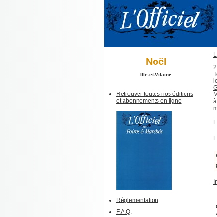
L
Noël
2
T
Ille-et-Vilaine
l
G
Retrouver toutes nos éditions
M
et abonnements en ligne
à
m
F
L
I
Règlementation
F.A.Q
.