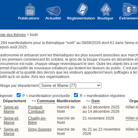
iste des thèmes
> Noël
 284 manifestations pour la thématique "noël" au 08/08/2026 dont 61 dans Seine-
epuis août 2025.
astronomie et artisanat sont les thématiques les plus souvent associées aux marc
i les premiers commencent fin octobre, le gros de la troupe s'ouvre en décembre et
oncurrence est rude, chaque village revendiquant le sien. Outre les objets liés à cette
ermet d'accueillir de nouveaux créateurs qui testent les faveurs du public. C'est par
ouveauté et la qualité des décors que les visiteurs apporteront leurs suffrages à t
lutôt qu'à un autre. Avis aux organisateurs.
iltrage par département
égende :
P = manifestation ponctuelle ;
R = manifestation régulière.
Département
Commune
Manifestation
Date
Orga
P
Seine-et-
Pontault-
marché de
du 12 décembre 2025
Hôtel d
Marne
Combault
Noël
au 14 décembre 2026
P
Seine-et-
Chailly-en-
marché de
21 novembre 2026
Hôtel d
Marne
Bière
Noël
P
Seine-et-
Grisy-Suisnes
marché de
du 21 au 22 novembre
Hôtel d
Marne
Noël
2026