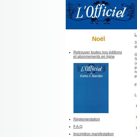
L
Noël
3
d
Retrouver toutes nos éditions
G
et abonnements en ligne
S
c
p
n
p
F
L
Règlementation
F.A.Q
.
Inscription manifestation