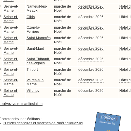
Marne
Noël
P
Seine-et-
Nanteuil-lès-
marché de
décembre 2026
Hôtel d
Marne
Meaux
Noël
P
Seine-et-
Othis
marché de
décembre 2026
Hôtel d
Marne
Noël
P
Seine-et-
Ozoir-la-
marché de
décembre 2026
Hôtel d
Marne
Ferrière
Noël
P
Seine-et-
Saint-Mammès
marché de
décembre 2026
Hôtel d
Marne
Noël
P
Seine-et-
Saint-Mard
marché de
décembre 2026
Hôtel d
Marne
Noël
P
Seine-et-
Saint-Thibault-
marché de
décembre 2026
Hôtel d
Marne
des-Vignes
Noël
P
Seine-et-
Trilport
marché de
décembre 2026
Hôtel d
Marne
Noël
P
Seine-et-
Vaires-sur-
marché de
décembre 2026
Hôtel d
Marne
Marne
Noël
P
Seine-et-
Villenoy
marché de
décembre 2026
Hôtel d
Marne
Noël
nscrivez votre manifestation
Commandez nos éditions :
l'Officiel des foires et marchés de Noël : cliquez-ici