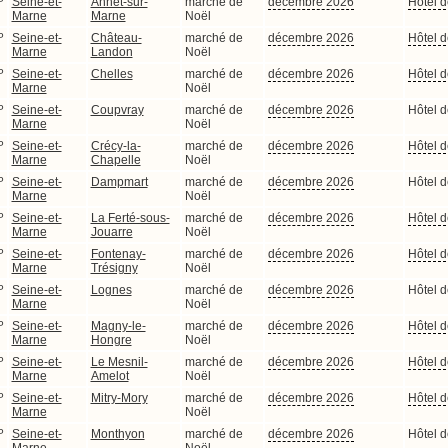
P
Seine-et-
Annet-sur-
marché de
décembre 2026
Hôtel d
Marne
Marne
Noël
P
Seine-et-
Château-
marché de
décembre 2026
Hôtel d
Marne
Landon
Noël
P
Seine-et-
Chelles
marché de
décembre 2026
Hôtel d
Marne
Noël
P
Seine-et-
Coupvray
marché de
décembre 2026
Hôtel d
Marne
Noël
P
Seine-et-
Crécy-la-
marché de
décembre 2026
Hôtel d
Marne
Chapelle
Noël
P
Seine-et-
Dampmart
marché de
décembre 2026
Hôtel d
Marne
Noël
P
Seine-et-
La Ferté-sous-
marché de
décembre 2026
Hôtel d
Marne
Jouarre
Noël
P
Seine-et-
Fontenay-
marché de
décembre 2026
Hôtel d
Marne
Trésigny
Noël
P
Seine-et-
Lognes
marché de
décembre 2026
Hôtel d
Marne
Noël
P
Seine-et-
Magny-le-
marché de
décembre 2026
Hôtel d
Marne
Hongre
Noël
P
Seine-et-
Le Mesnil-
marché de
décembre 2026
Hôtel d
Marne
Amelot
Noël
P
Seine-et-
Mitry-Mory
marché de
décembre 2026
Hôtel d
Marne
Noël
P
Seine-et-
Monthyon
marché de
décembre 2026
Hôtel d