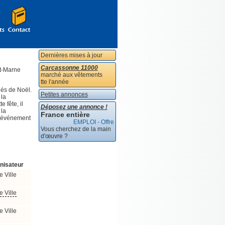
Dernières mises à jour
Carcassonne 11000
et-Marne
marché aux vêtements
tte l'année
hés de Noël.
Petites annonces
 la
 fête, il
Déposez une annonce !
 la
France entière
el événement
EMPLOI - Offre
Vous cherchez de la main
d'œuvre ?
nisateur
e Ville
e Ville
e Ville