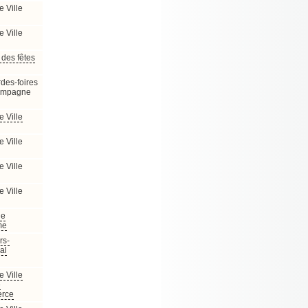
e Ville
e Ville
des fêtes
des-foires
ampagne
e Ville
e Ville
e Ville
e Ville
de
me
s-
al
e Ville
e
rce