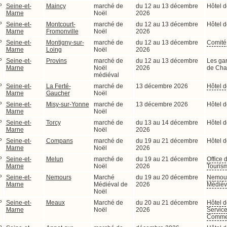
P
Seine-et-
Maincy
marché de
du 12 au 13 décembre
Hôtel d
Marne
Noël
2026
P
Seine-et-
Montcourt-
marché de
du 12 au 13 décembre
Hôtel d
Marne
Fromonville
Noël
2026
P
Seine-et-
Montigny-sur-
marché de
du 12 au 13 décembre
Comité 
Marne
Loing
Noël
2026
P
Seine-et-
Provins
marché de
du 12 au 13 décembre
Les gar
Marne
Noël
2026
de Ch
médiéval
P
Seine-et-
La Ferté-
marché de
13 décembre 2026
Hôtel d
Marne
Gaucher
Noël
P
Seine-et-
Misy-sur-Yonne
marché de
13 décembre 2026
Hôtel d
Marne
Noël
P
Seine-et-
Torcy
marché de
du 13 au 14 décembre
Hôtel d
Marne
Noël
2026
P
Seine-et-
Compans
marché de
du 19 au 21 décembre
Hôtel d
Marne
Noël
2026
P
Seine-et-
Melun
marché de
du 19 au 21 décembre
Office 
Marne
Noël
2026
Touris
P
Seine-et-
Nemours
Marché
du 19 au 20 décembre
Nemour
Marne
Médiéval de
2026
Médiév
Noël
P
Seine-et-
Meaux
Marché de
du 20 au 21 décembre
Hôtel d
Marne
Noël
2026
Servic
Comme