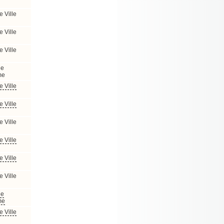
e Ville
e Ville
e Ville
de
me
e Ville
e Ville
e Ville
e Ville
e Ville
e Ville
de
me
e Ville