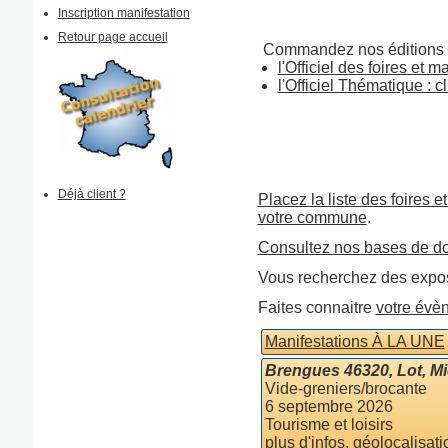
Inscription manifestation
Retour page accueil
Commandez nos éditions 
l'Officiel des foires et 
l'Officiel Thématique : cl
Déjà client ?
Placez la liste des foires e
votre commune
.
Consultez nos bases de d
Vous recherchez des expos
Faites connaitre
votre évè
Manifestations À LA UNE
Brengues 46320, Lot, M
Vide-greniers/brocante
6 septembre 2026
Tourisme et loisirs
plus d'infos, géolocalisati