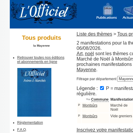
Liste des thèmes
>
Tous pr
Tous produits
2 manifestations pour la t
la Mayenne
06/08/2026.
Art
,
noël
sont les thèmes 
Retrouver toutes nos éditions
Marché de Noël à Montsûrs 
et abonnements en ligne
prochaines manifestations 
Mayenne
.
Filtrage par département
Légende :
P = manifesta
régulière.
Commune
Manifestatio
P
Montsûrs
Marché de
Noël
P
Montsûrs
Vide greniers
Règlementation
Inscrivez votre manifestati
F.A.Q
.