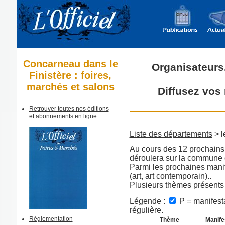
Concarneau dans le
Organisateurs
Finistère : foires,
marchés et salons
Diffusez vos
Retrouver toutes nos éditions
et abonnements en ligne
Liste des départements
> l
Au cours des 12 prochains 
déroulera sur la commune
Parmi les prochaines manife
(art, art contemporain)..
Plusieurs thèmes présents
Légende :
P = manifesta
régulière.
Règlementation
Thème
Manife