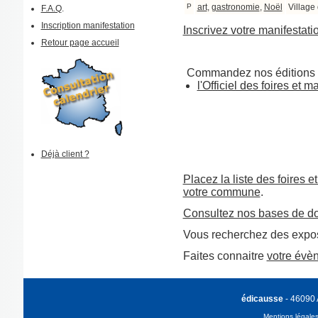
P
art
,
gastronomie
,
Noël
Village
F.A.Q
.
Inscription manifestation
Inscrivez votre manifestati
Retour page accueil
Commandez nos éditions 
l'Officiel des foires et 
Déjà client ?
Placez la liste des foires e
votre commune
.
Consultez nos bases de d
Vous recherchez des expos
Faites connaitre
votre évè
édicausse
- 46090
Mentions légale