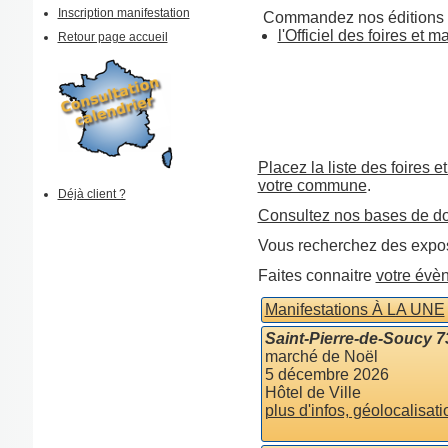
Inscription manifestation
Commandez nos éditions 
l'Officiel des foires et 
Retour page accueil
Placez la liste des foires e
votre commune
.
Déjà client ?
Consultez nos bases de d
Vous recherchez des expos
Faites connaitre
votre évè
Manifestations À LA UNE
Saint-Pierre-de-Soucy 
marché de Noël
5 décembre 2026
Hôtel de Ville
plus d'infos, géolocalisati