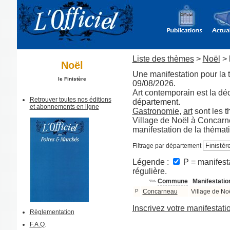
Liste des thèmes
>
Noël
> 
Noël
Une manifestation pour la 
le Finistère
09/08/2026.
Art contemporain est la dé
Retrouver toutes nos éditions
département.
et abonnements en ligne
Gastronomie
,
art
sont les 
Village de Noël à Concarne
manifestation de la théma
Filtrage par département
Légende :
P = manifesta
régulière.
Commune
Manifestatio
P
Concarneau
Village de No
Inscrivez votre manifestati
Règlementation
F.A.Q
.