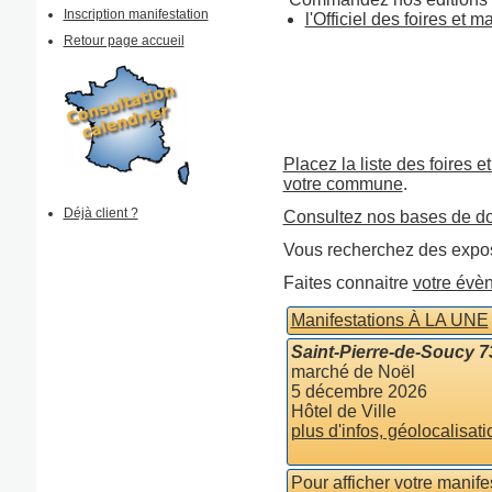
Inscription manifestation
l'Officiel des foires et 
Retour page accueil
Placez la liste des foires e
votre commune
.
Déjà client ?
Consultez nos bases de d
Vous recherchez des expos
Faites connaitre
votre évè
Manifestations À LA UNE
Saint-Pierre-de-Soucy 
marché de Noël
5 décembre 2026
Hôtel de Ville
plus d'infos, géolocalisati
Pour afficher votre manif