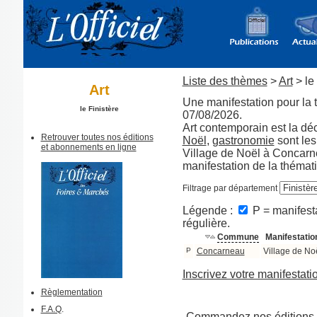
Liste des thèmes
>
Art
> le 
Art
Une manifestation pour la t
le Finistère
07/08/2026.
Art contemporain est la dé
Retrouver toutes nos éditions
Noël
,
gastronomie
sont le
et abonnements en ligne
Village de Noël à Concarne
manifestation de la thémat
Filtrage par département
Légende :
P = manifesta
régulière.
Commune
Manifestatio
P
Concarneau
Village de No
Inscrivez votre manifestati
Règlementation
F.A.Q
.
Commandez nos éditions 